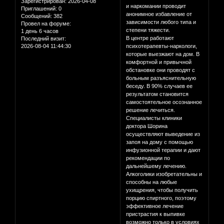
Зарегистрирован
: 2026-04-08
и наркомании проводит
Приглашений:
0
анонимное избавление от
Сообщений:
382
зависимости любого типа и
Провел на форуме:
степени тяжести.
1 день 6 часов
В центре работают
Последний визит:
2026-08-04 11:44:30
психотерапевты-наркологи,
которые выезжают на дом. В
комфортной и привычной
обстановке они проводят с
больным разъяснительную
беседу. В 90% случаев ее
результатом становится
самостоятельное осознанное
решение лечиться.
Специалисты клиники
доктора Шорина
осуществляют выведение из
запоя на дому с помощью
инфузионной терапии и дают
рекомендации по
дальнейшему лечению.
Алкоголики изобретательны и
способны на любые
ухищрения, чтобы получить
порцию спиртного, поэтому
эффективное лечение
пристрастия к выпивке
возможно только в условиях