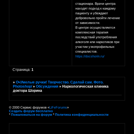
стационара. Врачи центра
находят подход к каждому
пациенту и убеждают
добровольно пройти лечение
от зависимости.
В центре осуществляется
комплексная терапия
последствий употребления
алкоголя или наркотиков при
участии узкопрофильных
специалистов.
https://docshorin.ru/
Страница:
1
»
ОчУмелые ручки! Творчество. Сделай сам. Фото.
Photoshop/
»
Обсуждения
»
Наркологическая клиника
доктора Шорина
© 2000 Сервис форумов «
LiFeForums
»
Создать форум бесплатно
*
Пожаловаться на форум
*
Политика конфиденциальности