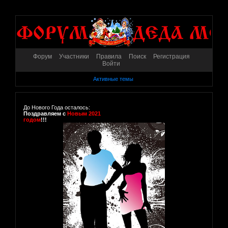
Форум
Участники
Правила
Поиск
Регистрация
Войти
Активные темы
До Нового Года осталось:
Поздравляем с
Новым 2021
годом
!!!