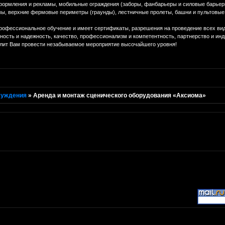
формления и рекламы, мобильные ограждения (заборы, фанбарьеры и силовые барьеры
мы, верхние фермовые периметры (граунды), лестничные пролеты, башни и пультовые,
рофессиональное обучение и имеет сертификаты, разрешения на проведение всех видо
ность и надежность, качество, профессионализм и компетентность, партнерство и ин
олит Вам провести незабываемое мероприятие высочайшего уровня!
суждения
»
Аренда и монтаж сценического оборудования «Аксиома»