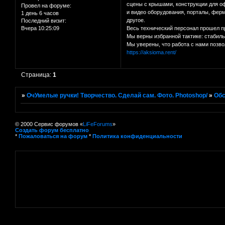
сцены с крышами, конструкции для о
Провел на форуме:
и видео оборудования, порталы, фер
1 день 6 часов
другое.
Последний визит:
Вчера 10:25:09
Весь технический персонал прошел п
Мы верны избранной тактике: стабиль
Мы уверены, что работа с нами позв
https://aksioma.rent/
Страница:
1
»
ОчУмелые ручки! Творчество. Сделай сам. Фото. Photoshop/
»
Об
© 2000 Сервис форумов «
LiFeForums
»
Создать форум бесплатно
*
Пожаловаться на форум
*
Политика конфиденциальности