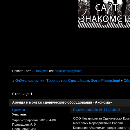
Привет, Гость!
Войдите
или
зарегистрируйтесь
.
»
ОчУмелые ручки! Творчество. Сделай сам. Фото. Photoshop/
»
Об
Страница:
1
Аренда и монтаж сценического оборудования «Аксиома»
Lydmila
Поделиться
2026-06-14 10:38:08
Участник
ООО Независимая Сценическая Компа
Зарегистрирован
: 2026-04-08
массовых мероприятий в России.
Приглашений:
0
Компания «Аксиома» предоставляет в
Сообщений:
384