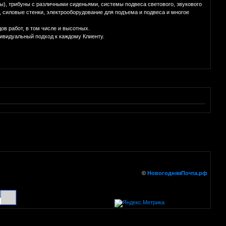
), трибуны с различными сиденьями, системы подвеса светового, звукового
 силовые стенки, электрооборудование для подъема и подвеса и многое
в работ, в том числе и высотных.
дивидуальный подход к каждому Клиенту.
©
НовогодняяПочта.рф