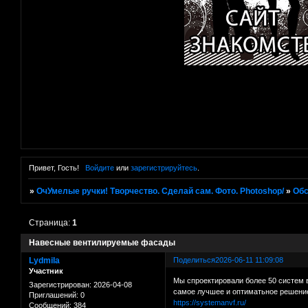
Привет, Гость!
Войдите
или
зарегистрируйтесь
.
»
ОчУмелые ручки! Творчество. Сделай сам. Фото. Photoshop/
»
Об
Страница:
1
Навесные вентилируемые фасады
Lydmila
Поделиться
2026-06-11 11:09:08
Участник
Мы спроектировали более 50 систем 
Зарегистрирован
: 2026-04-08
самое лучшее и оптиматьное решение
Приглашений:
0
https://systemanvf.ru/
Сообщений:
384