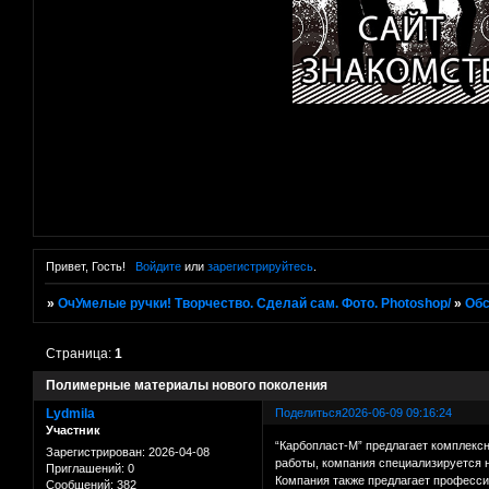
Привет, Гость!
Войдите
или
зарегистрируйтесь
.
»
ОчУмелые ручки! Творчество. Сделай сам. Фото. Photoshop/
»
Об
Страница:
1
Полимерные материалы нового поколения
Lydmila
Поделиться
2026-06-09 09:16:24
Участник
“Карбопласт-М” предлагает комплекс
Зарегистрирован
: 2026-04-08
работы, компания специализируется 
Приглашений:
0
Компания также предлагает професс
Сообщений:
382