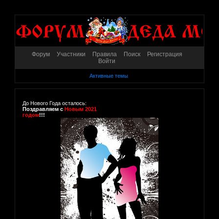
Форум
Участники
Правила
Поиск
Регистрация
Войти
Активные темы
До Нового Года осталось:
Поздравляем с
Новым 2021
годом
!!!