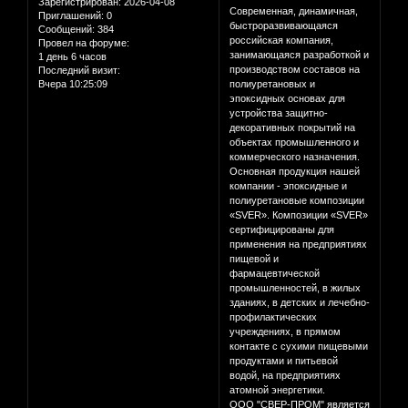
Зарегистрирован
: 2026-04-08
Современная, динамичная,
Приглашений:
0
быстроразвивающаяся
Сообщений:
384
российская компания,
Провел на форуме:
занимающаяся разработкой и
1 день 6 часов
производством составов на
Последний визит:
Вчера 10:25:09
полиуретановых и
эпоксидных основах для
устройства защитно-
декоративных покрытий на
объектах промышленного и
коммерческого назначения.
Основная продукция нашей
компании - эпоксидные и
полиуретановые композиции
«SVER». Композиции «SVER»
сертифицированы для
применения на предприятиях
пищевой и
фармацевтической
промышленностей, в жилых
зданиях, в детских и лечебно-
профилактических
учреждениях, в прямом
контакте с сухими пищевыми
продуктами и питьевой
водой, на предприятиях
атомной энергетики.
ООО "СВЕР-ПРОМ" является