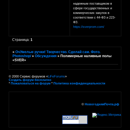
надежным поставщиком в
сфере государственных и
коммерческих закупок в
соответствии с 44-ФЗ и 223-
ФЗ.
https://sverprom.com/
Страница:
1
»
ОчУмелые ручки! Творчество. Сделай сам. Фото.
Photoshop/
»
Обсуждения
»
Полимерные наливные полы
«SVER»
© 2000 Сервис форумов «
LiFeForums
»
Создать форум бесплатно
*
Пожаловаться на форум
*
Политика конфиденциальности
©
НовогодняяПочта.рф