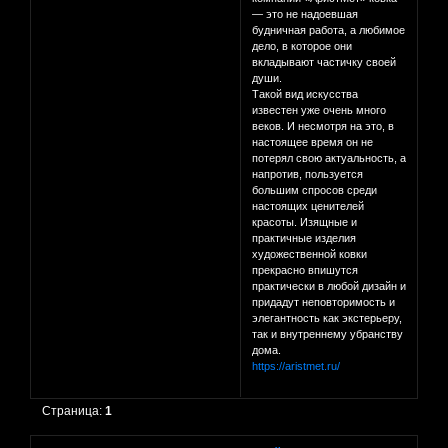
— это не надоевшая
будничная работа, а любимое
дело, в которое они
вкладывают частичку своей
души.
Такой вид искусства
известен уже очень много
веков. И несмотря на это, в
настоящее время он не
потерял свою актуальность, а
напротив, пользуется
большим спросов среди
настоящих ценителей
красоты. Изящные и
практичные изделия
художественной ковки
прекрасно впишутся
практически в любой дизайн и
придадут неповторимость и
элегантность как экстерьеру,
так и внутреннему убранству
дома.
https://aristmet.ru/
Страница:
1