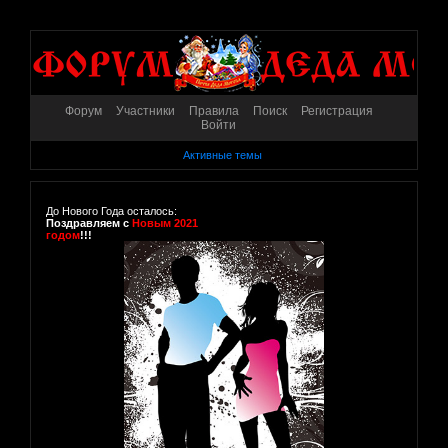
Форум
Участники
Правила
Поиск
Регистрация
Войти
Активные темы
До Нового Года осталось:
Поздравляем с
Новым 2021
годом
!!!