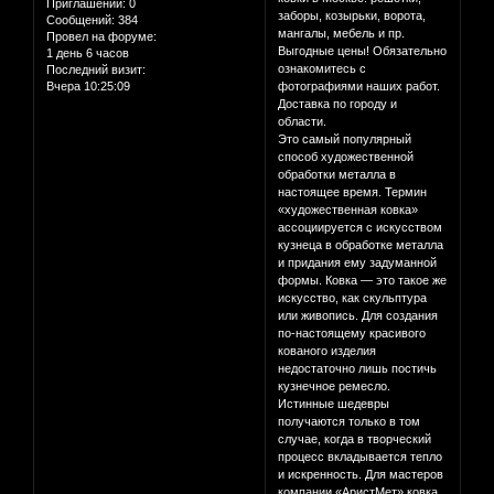
Приглашений:
0
заборы, козырьки, ворота,
Сообщений:
384
мангалы, мебель и пр.
Провел на форуме:
Выгодные цены! Обязательно
1 день 6 часов
ознакомитесь с
Последний визит:
Вчера 10:25:09
фотографиями наших работ.
Доставка по городу и
области.
Это самый популярный
способ художественной
обработки металла в
настоящее время. Термин
«художественная ковка»
ассоциируется с искусством
кузнеца в обработке металла
и придания ему задуманной
формы. Ковка — это такое же
искусство, как скульптура
или живопись. Для создания
по-настоящему красивого
кованого изделия
недостаточно лишь постичь
кузнечное ремесло.
Истинные шедевры
получаются только в том
случае, когда в творческий
процесс вкладывается тепло
и искренность. Для мастеров
компании «АристМет» ковка