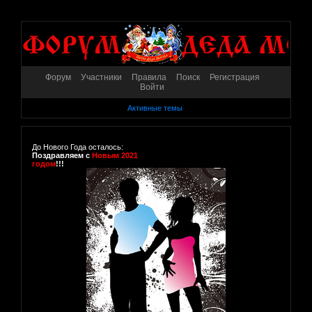
Форум
Участники
Правила
Поиск
Регистрация
Войти
Активные темы
До Нового Года осталось:
Поздравляем с
Новым 2021
годом
!!!