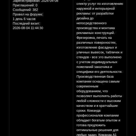
Зарегистрирован
: 2026-04-08
спектр услуг по изготовлению
Приглашений:
0
наружной и интерьерной
Сообщений:
382
рекламы: от разработки
Провел на форуме:
дизайна до
1 день 6 часов
непосредственного
Последний визит:
2026-08-04 11:44:30
производства и монтажа
рекламных конструкций.
Фрезеровка, печать на
различных поверхностях,
изготовление фасадных и
уличных вывесок, табличек и
стендов - все это выполнено
с учетом индивидуальных
пожеланий заказчика и
специфики его деятельности.
Производственная база
компании оснащена самым
современным
оборудованием, что
позволяет выполнять работы
любой сложности с высоким
качеством и в кратчайшие
сроки. Команда
профессионалов компании
обладает богатым опытом и
готова предложить
оптимальные решения для
любых задач. Команда A1