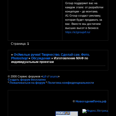
Group поддержит вас на
каждом этапе: от разработки
концепции – до монтажа.
A1 Group создаст рекламу,
которая будет продавать за
вас. Вместе мы достигнем
высших высот в бизнесе.
https://a1grouprf.ru/
Страница:
1
»
ОчУмелые ручки! Творчество. Сделай сам. Фото.
Photoshop/
»
Обсуждения
»
Изготовление МАФ по
индивидуальным проектам
© 2000 Сервис форумов «
LiFeForums
»
Создать форум бесплатно
*
Пожаловаться на форум
*
Политика конфиденциальности
©
НовогодняяПочта.рф