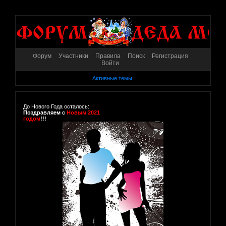
Форум
Участники
Правила
Поиск
Регистрация
Войти
Активные темы
До Нового Года осталось:
Поздравляем с
Новым 2021
годом
!!!