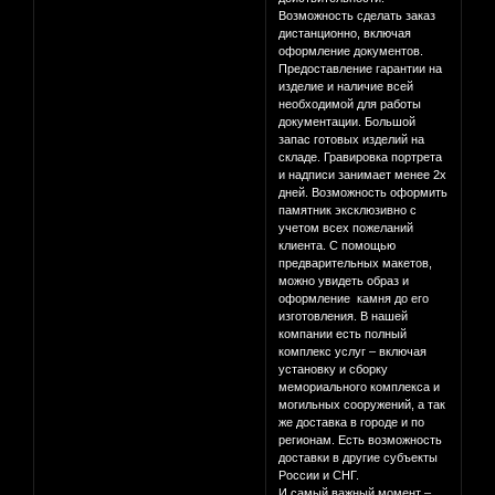
Возможность сделать заказ
дистанционно, включая
оформление документов.
Предоставление гарантии на
изделие и наличие всей
необходимой для работы
документации. Большой
запас готовых изделий на
складе. Гравировка портрета
и надписи занимает менее 2х
дней. Возможность оформить
памятник эксклюзивно с
учетом всех пожеланий
клиента. С помощью
предварительных макетов,
можно увидеть образ и
оформление камня до его
изготовления. В нашей
компании есть полный
комплекс услуг – включая
установку и сборку
мемориального комплекса и
могильных сооружений, а так
же доставка в городе и по
регионам. Есть возможность
доставки в другие субъекты
России и СНГ.
И самый важный момент –