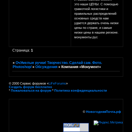
это наши ЦЕНЫ. С помощью
грамотной логистики и
правильных распределений
основных средств нам
удается держать очень низки
цены по стране, и самые
низки цены в нашем регионе.
монументы.рус
Страница:
1
»
ОчУмелые ручки! Творчество. Сделай сам. Фото.
Photoshop/
»
Обсуждения
»
Компания «Монумент»
© 2000 Сервис форумов «
LiFeForums
»
Создать форум бесплатно
*
Пожаловаться на форум
*
Политика конфиденциальности
©
НовогодняяПочта.рф