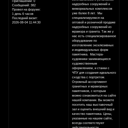
Приглашений:
0
надгробных сооружений и
Сообщений:
382
мемориальных комплексов
Провел на форуме:
уже более 8 лет. Мы
1 день 6 часов
специализируемся на
Последний визит:
2026-08-04 11:44:30
оптовой и розничной продаже
надгробных сооружений из
мрамора и гранита. Так же у
нас есть специализированное
оборудование по
изготовлению эксклюзивных
и индивидуальных форм
памятника. Мастера-
художники занимающиеся
художественным
оформлением, и станки с
ЧПУ для создания идеального
сходства с портретом.
Огромный ассортимент
гранитных и мраморных
памятников, с которым
можно ознакомиться на сайте
нашей компании. Вы можете
посетить наш выставочный
зал и оценить внешний вид и
качество памятника. Цены,
указанные на нашем сайте,
всегда соответствуют
действительности.