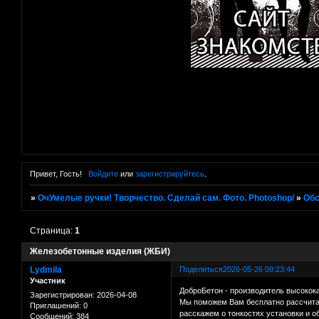
Привет, Гость!
Войдите
или
зарегистрируйтесь
.
»
ОчУмелые ручки! Творчество. Сделай сам. Фото. Photoshop/
»
Об
Страница:
1
Железобетонные изделия (ЖБИ)
Lydmila
Поделиться
2026-05-26 09:23:44
Участник
ДоброБетон - производитель высокока
Зарегистрирован
: 2026-04-08
Мы поможем Вам бесплатно рассчитат
Приглашений:
0
расскажем о тонкостях установки и о
Сообщений:
384