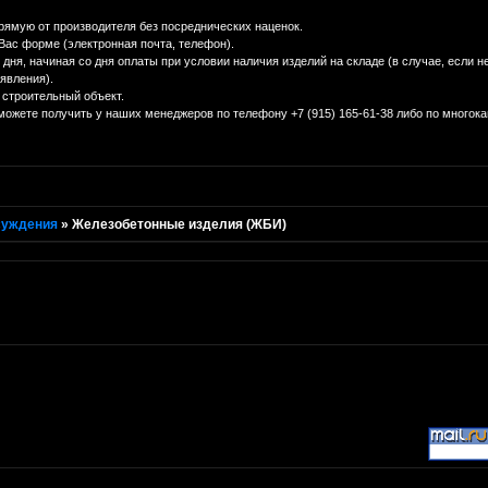
рямую от производителя без посреднических наценок.
Вас форме (электронная почта, телефон).
х дня, начиная со дня оплаты при условии наличия изделий на складе (в случае, если
явления).
 строительный объект.
ете получить у наших менеджеров по телефону +7 (915) 165-61-38 либо по многокан
суждения
»
Железобетонные изделия (ЖБИ)