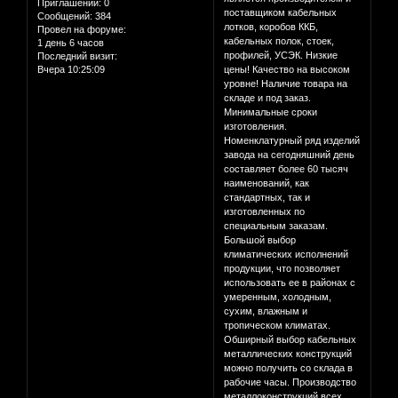
Приглашений:
0
поставщиком кабельных
Сообщений:
384
лотков, коробов ККБ,
Провел на форуме:
кабельных полок, стоек,
1 день 6 часов
профилей, УСЭК. Низкие
Последний визит:
Вчера 10:25:09
цены! Качество на высоком
уровне! Наличие товара на
складе и под заказ.
Минимальные сроки
изготовления.
Номенклатурный ряд изделий
завода на сегодняшний день
составляет более 60 тысяч
наименований, как
стандартных, так и
изготовленных по
специальным заказам.
Большой выбор
климатических исполнений
продукции, что позволяет
использовать ее в районах с
умеренным, холодным,
сухим, влажным и
тропическом климатах.
Обширный выбор кабельных
металлических конструкций
можно получить со склада в
рабочие часы. Производство
металлоконструкций всех