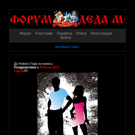
Форум
Участники
Правила
Поиск
Регистрация
Войти
Активные темы
До Нового Года осталось:
Поздравляем с
Новым 2021
годом
!!!