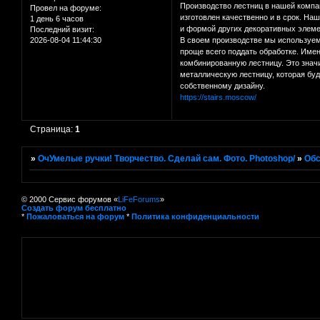
Производство лестниц в нашей компа
Провел на форуме:
изготовлен качественно и в срок. На
1 день 6 часов
и формой других декоративных элеме
Последний визит:
2026-08-04 11:44:30
В своем производстве мы используем
проще всего поддать обработке. Имен
комбинированную лестницу. Это значи
металлическую лестницу, которая буд
собственному дизайну.
https://stairs.moscow/
Страница:
1
»
ОчУмелые ручки! Творчество. Сделай сам. Фото. Photoshop/
»
Об
© 2000 Сервис форумов «
LiFeForums
»
Создать форум бесплатно
*
Пожаловаться на форум
*
Политика конфиденциальности