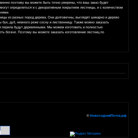
менно поэтому вы можете быть точно уверены, что ваш заказ будет
омогут определиться и с декоративным покрытием лестницы, и с количеством
енями.
ицы из разных пород дерева. Они долговечны, выглядят шикарно и дерево
 бук, дуб, немного реже сосну и лиственницу. Также можно заказать
 и перила будут деревянными. Мы можем изготовить и полностью
ть богаче. Поэтому вы можете заказать изготовление лестниц по
©
НовогодняяПочта.рф