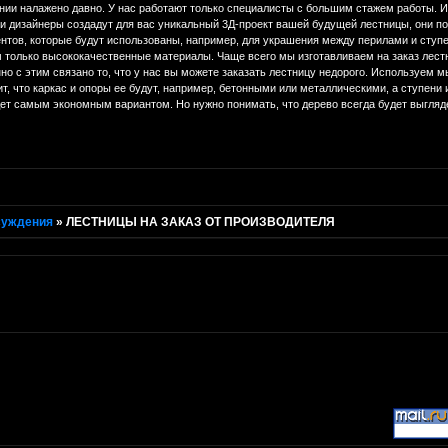
нии налажено давно. У нас работают только специалисты с большим стажем работы. И
ши дизайнеры создадут для вас уникальный 3Д-проект вашей будущей лестницы, они п
нтов, которые будут использованы, например, для украшения между перилами и ступ
 только высококачественные материалы. Чаще всего мы изготавливаем на заказ лестн
но с этим связано то, что у нас вы можете заказать лестницу недорого. Используем мы
т, что каркас и опоры ее будут, например, бетонными или металлическими, а ступени
ет самым экономным вариантом. Но нужно понимать, что дерево всегда будет выгляде
суждения
»
ЛЕСТНИЦЫ НА ЗАКАЗ ОТ ПРОИЗВОДИТЕЛЯ