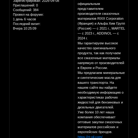
Зарегистрирован
: 2026-04-08
официальным
Приглашений:
0
представителем
Сообщений:
384
производителя смазочных
Провел на форуме:
материалов RIXX Corporation
1 день 6 часов
(Франция) и Альфа Хим Групп
Последний визит:
Вчера 10:25:09
(Россия) — с 2021 г., MARTEL
— с 2023 г., ADDINOL — с
2024 г.
Мы гарантируем высокое
качество оригинального
продукта, так как получаем
все смазочные материалы
напрямую от производителей
в Европе и России.
Мы предлагаем минеральные
и синтетические масла для
вашего транспорта. На
нашем сайте вы найдете
необходимую информацию о
характеристиках рабочих
жидкостей для бензиновых и
дизельных двигателей.
Уже более 10 лет наша
компания обеспечивает
оптовые закупки смазочных
материалов российских и
европейских брендов.
https://rt-oil.com/