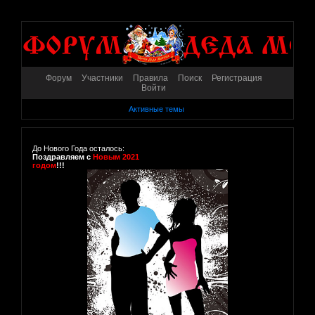
Форум
Участники
Правила
Поиск
Регистрация
Войти
Активные темы
До Нового Года осталось:
Поздравляем с
Новым 2021
годом
!!!