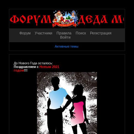
Форум
Участники
Правила
Поиск
Регистрация
Войти
Активные темы
До Нового Года осталось:
Поздравляем с
Новым 2021
годом
!!!