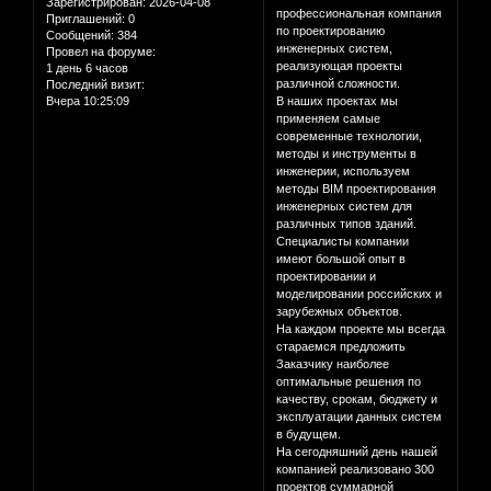
Зарегистрирован
: 2026-04-08
профессиональная компания
Приглашений:
0
по проектированию
Сообщений:
384
инженерных систем,
Провел на форуме:
реализующая проекты
1 день 6 часов
различной сложности.
Последний визит:
Вчера 10:25:09
В наших проектах мы
применяем самые
современные технологии,
методы и инструменты в
инженерии, используем
методы BIM проектирования
инженерных систем для
различных типов зданий.
Специалисты компании
имеют большой опыт в
проектировании и
моделировании российских и
зарубежных объектов.
На каждом проекте мы всегда
стараемся предложить
Заказчику наиболее
оптимальные решения по
качеству, срокам, бюджету и
эксплуатации данных систем
в будущем.
На сегодняшний день нашей
компанией реализовано 300
проектов суммарной