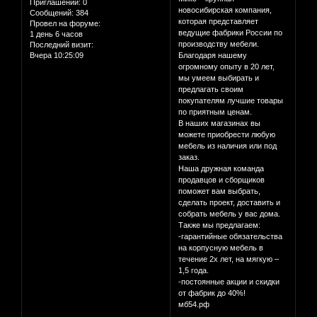
Приглашений:
0
новосибирская компания,
Сообщений:
384
которая представляет
Провел на форуме:
ведущие фабрики России по
1 день 6 часов
производству мебели.
Последний визит:
Вчера 10:25:09
Благодаря нашему
огромному опыту в 20 лет,
мы умеем выбирать и
предлагать своим
покупателям лучшие товары
по приятным ценам.
В наших магазинах вы
можете приобрести любую
мебель из наличия или под
заказ.
Наша дружная команда
продавцов и сборщиков
поможет вам выбрать,
сделать проект, доставить и
собрать мебель у вас дома.
Также мы предлагаем:
-гарантийные обязательства
на корпусную мебель в
течение 2х лет, на мягкую –
1,5 года.
-постоянные акции и скидки
от фабрик до 40%!
мб54.рф