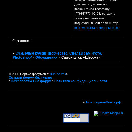
Для заказа достаточно
позвонить по телефону
+7(985)773-07-08, оставить
заявку на сайте или
подъехать в наш салон штор.
https://shtorka.com/contacts.html
Страница:
1
»
ОчУмелые ручки! Творчество. Сделай сам. Фото.
Photoshop/
»
Обсуждения
»
Салон штор «Шторка»
© 2000 Сервис форумов «
LiFeForums
»
Создать форум бесплатно
*
Пожаловаться на форум
*
Политика конфиденциальности
©
НовогодняяПочта.рф