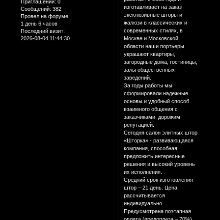
Приглашений:
0
изготавливает на заказ
Сообщений:
382
эксклюзивные шторы и
Провел на форуме:
жалюзи в классических и
1 день 6 часов
современных стилях, в
Последний визит:
2026-08-04 11:44:30
Москве и Московской
области наши портьеры
украшают квартиры,
загородные дома, гостиницы,
залы общественных
заведений.
За годы работы мы
сформировали надежные
основы и удобный способ
взаимного общения с
заказчиками, дорожим
репутацией.
Сегодня салон элитных штор
«Шторка» - развивающаяся
компания, способная
предложить интересные
решения и высокий уровень
их исполнения.
Средний срок изготовления
штор – 21 день. Цена
рассчитывается
индивидуально.
Предусмотрена поэтапная
оплата (предоплата – 70%).