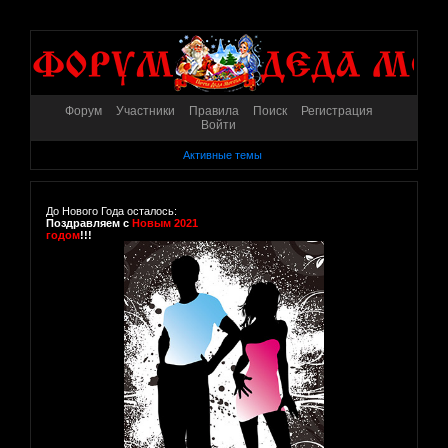
Форум
Участники
Правила
Поиск
Регистрация
Войти
Активные темы
До Нового Года осталось:
Поздравляем с
Новым 2021
годом
!!!