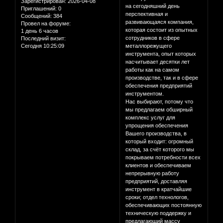
Зарегистрирован
: 2026-04-08
на сегодняшний день
Приглашений:
0
перспективная и
Сообщений:
384
развивающаяся компания,
Провел на форуме:
которая состоит из опытных
1 день 6 часов
сотрудников в сфере
Последний визит:
Сегодня 10:25:09
металлорежущего
инструмента, опыт которых
насчитывает десятки лет
работы как на самом
производстве, так и в сфере
обеспечения предприятий
инструментом.
Нас выбирают, потому что
мы предлагаем обширный
комплекс услуг для
упрощения обеспечения
Вашего производства, в
который входит: огромный
склад, за счёт которого мы
покрываем потребности всех
клиентов и обеспечиваем
непрерывную работу
предприятий, доставляя
инструмент в кратчайшие
сроки; отдел технологов,
обеспечивающих постоянную
техническую поддержку и
предлагающий массу