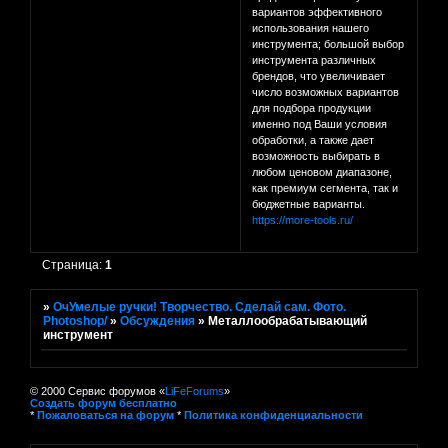
вариантов эффективного
использования нашего
инструмента; большой выбор
инструмента различных
брендов, что увеличивает
число возможных вариантов
для подбора продукции
именно под Ваши условия
обработки, а также дает
возможность выбирать в
любом ценовом диапазоне,
как премиум сегмента, так и
бюджетные варианты.
https://more-tools.ru/
Страница:
1
»
ОчУмелые ручки! Творчество. Сделай сам. Фото.
Photoshop/
»
Обсуждения
»
Металлообрабатывающий
инструмент
© 2000 Сервис форумов «
LiFeForums
»
Создать форум бесплатно
*
Пожаловаться на форум
*
Политика конфиденциальности