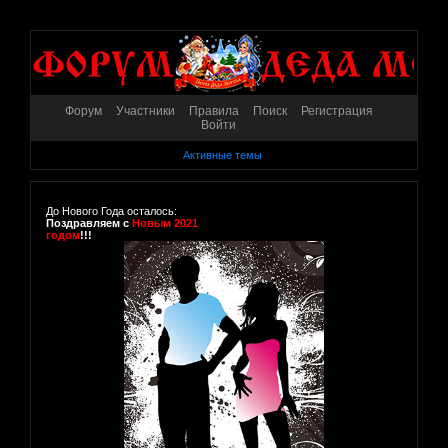
Форум
Участники
Правила
Поиск
Регистрация
Войти
Активные темы
До Нового Года осталось:
Поздравляем с
Новым 2021
годом
!!!