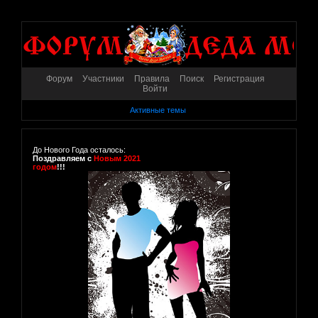
Форум
Участники
Правила
Поиск
Регистрация
Войти
Активные темы
До Нового Года осталось:
Поздравляем с
Новым 2021
годом
!!!