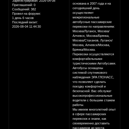
Зарегистрирован
: 2026-04-08
основана в 2007 года и на
Приглашений:
0
сегодняшний день
Сообщений:
382
осуществляет
Провел на форуме:
межрегиональные
1 день 6 часов
автобусные пассажирские
Последний визит:
2026-08-04 11:44:30
перевозки по направлениям:
Москва/Луганск, Москва/
Алчевск, Москва/Брянка,
Москва/Стаханов, Луганск/
Москва, Алчевск/Москва,
Брянка/Москва.
Перевозки осуществляются
комфортабельными
туристическими Автобусами.
Автобусы оснащены
системой спутникового
наблюдения ЭРА ГЛОНАСС,
что позволяет сделать
поездку комфортной и
безопасной. Вас обслужат
высокопрофессиональные
водители с большим стажем
работы.
Мы имеем многолетний опыт
в сфере пассажирских
перевозок и знаем, как
своевременно доставить
пассажиров до места