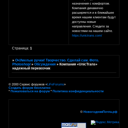
назначения с комфортом.
Компания динамично
расширяется и в ближайшее
время нашим клиентам будут
доступны новые
направления. Следите за
новостями на нашем сайте.
https://unictrans.com/
Страница:
1
»
ОчУмелые ручки! Творчество. Сделай сам. Фото.
Photoshop/
»
Обсуждения
»
Компания «UnicTrans»
надежный перевозчик
© 2000 Сервис форумов «
LiFeForums
»
Создать форум бесплатно
*
Пожаловаться на форум
*
Политика конфиденциальности
©
НовогодняяПочта.рф