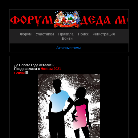
Форум
Участники
Правила
Поиск
Регистрация
Войти
Активные темы
До Нового Года осталось:
Поздравляем с
Новым 2021
годом
!!!