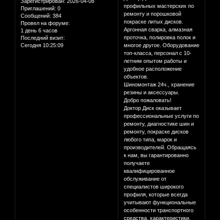
Зарегистрирован
: 2026-04-08
профильных мастерских по
Приглашений:
0
ремонту и порошковой
Сообщений:
384
покраске литых дисков.
Провел на форуме:
Аргонная сварка, алмазная
1 день 6 часов
проточка, полировка полок и
Последний визит:
Сегодня 10:25:09
многое другое. Оборудование
топ-класса, персонал с 10-
летним опытом работы и
удобное расположение
объектов.
Шиномонтаж 24ч., хранение
резины и аксессуары.
Добро пожаловать!
Доктор Диск оказывает
профессиональные услуги по
ремонту, диагностике шин и
ремонту, покраске дисков
любого типа, марок и
производителей. Обращаясь
к нам, вы гарантированно
получаете
квалифицированное
обслуживание от
специалистов широкого
профиля, которые всегда
учитывают функциональные
особенности транспортного
средства, характеристики,