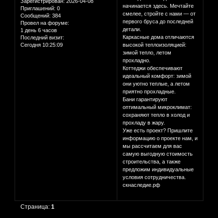
Зарегистрирован
: 2026-04-08
начинается здесь. Мечтайте
Приглашений:
0
смелее, стройте с нами — от
Сообщений:
384
первого бруса до последней
Провел на форуме:
детали.
1 день 6 часов
Каркасные дома отличаются
Последний визит:
Сегодня 10:25:09
высокой теплоизоляцией:
зимой тепло, летом
прохладно.
Коттеджи обеспечивают
идеальный комфорт: зимой
они уютно теплые, а летом
приятно прохладные.
Бани гарантируют
оптимальный микроклимат:
сохраняют тепло в холод и
прохладу в жару.
Уже есть проект? Пришлите
информацию о проекте нам, и
мы рассчитаем для вас
самую выгодную стоимость
строительства, а также
предложим индивидуальные
условия сотрудничества.
скнаследие.рф
Страница:
1