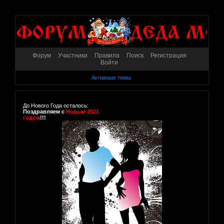
Форум
Участники
Правила
Поиск
Регистрация
Войти
Активные темы
До Нового Года осталось:
Поздравляем с
Новым 2021
годом
!!!