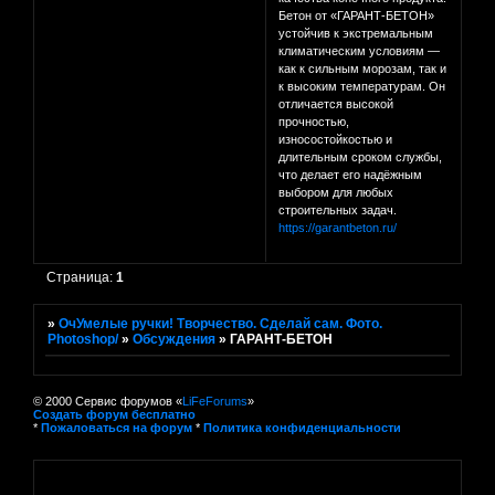
Бетон от «ГАРАНТ-БЕТОН»
устойчив к экстремальным
климатическим условиям —
как к сильным морозам, так и
к высоким температурам. Он
отличается высокой
прочностью,
износостойкостью и
длительным сроком службы,
что делает его надёжным
выбором для любых
строительных задач.
https://garantbeton.ru/
Страница:
1
»
ОчУмелые ручки! Творчество. Сделай сам. Фото.
Photoshop/
»
Обсуждения
»
ГАРАНТ-БЕТОН
© 2000 Сервис форумов «
LiFeForums
»
Создать форум бесплатно
*
Пожаловаться на форум
*
Политика конфиденциальности