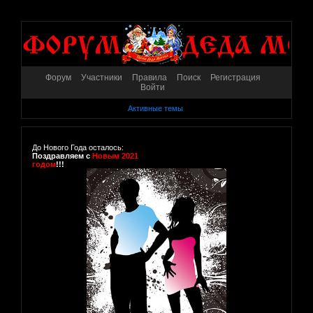
Форум
Участники
Правила
Поиск
Регистрация
Войти
Активные темы
До Нового Года осталось:
Поздравляем с
Новым 2021
годом
!!!