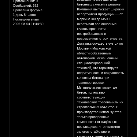
Приглашений:
0
бетонных смесей в регионе.
Сообщений:
382
Компания выпускает широкий
Провел на форуме:
ассортимент продукции — от
1 день 6 часов
марки М100 до М500,
Последний визит:
2026-08-04 11:44:30
охватывая все основные
классы прочности,
востребованные в
современном строительстве.
Доставка осуществляется по
Москве и Московской
области собственным
автопарком, оснащённым
специализированной
техникой, что гарантирует
оперативность и сохранность
качества бетона при
транспортировке.
Мы предлагаем клиентам
бетон, полностью
соответствующий
техническим требованиям их
строительных объектов. В
производстве используются
только проверенные
компоненты от надёжных
поставщиков, что является
залогом стабильного
качества конечного продукта.