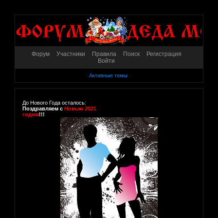
Форум
Участники
Правила
Поиск
Регистрация
Войти
Активные темы
До Нового Года осталось:
Поздравляем с
Новым 2021
годом
!!!