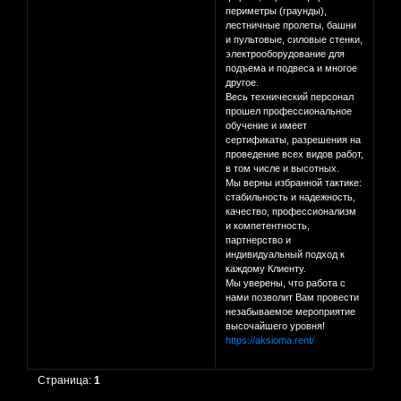
периметры (граунды),
лестничные пролеты, башни
и пультовые, силовые стенки,
электрооборудование для
подъема и подвеса и многое
другое.
Весь технический персонал
прошел профессиональное
обучение и имеет
сертификаты, разрешения на
проведение всех видов работ,
в том числе и высотных.
Мы верны избранной тактике:
стабильность и надежность,
качество, профессионализм
и компетентность,
партнерство и
индивидуальный подход к
каждому Клиенту.
Мы уверены, что работа с
нами позволит Вам провести
незабываемое мероприятие
высочайшего уровня!
https://aksioma.rent/
Страница:
1