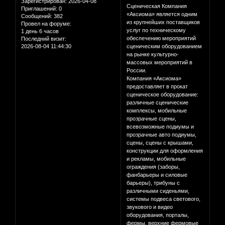
Зарегистрирован
: 2026-04-08
Сценическая Компания
Приглашений:
0
«Аксиома» является одним
Сообщений:
382
из крупнейших поставщиков
Провел на форуме:
услуг по техническому
1 день 6 часов
обеспечению мероприятий
Последний визит:
2026-08-04 11:44:30
сценическим оборудованием
на рынке культурно-
массовых мероприятий в
России.
Компания «Аксиома»
предоставляет в прокат
сценическое оборудование:
различные сценические
комплексы, мобильные
прозрачные сцены,
всевозможные подиумы и
прозрачные авто подиумы,
сцены, сцены с крышами,
конструкции для оформления
и рекламы, мобильные
ограждения (заборы,
фанбарьеры и силовые
барьеры), трибуны с
различными сиденьями,
системы подвеса светового,
звукового и видео
оборудования, порталы,
фермы, верхние фермовые