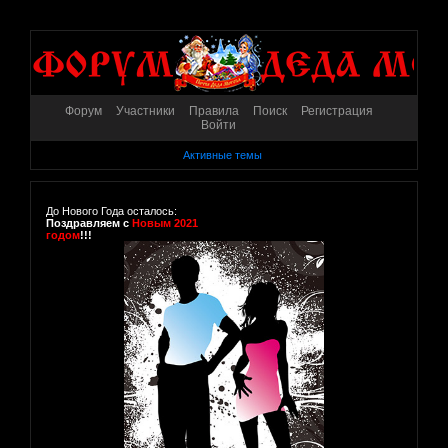
Форум
Участники
Правила
Поиск
Регистрация
Войти
Активные темы
До Нового Года осталось:
Поздравляем с
Новым 2021
годом
!!!