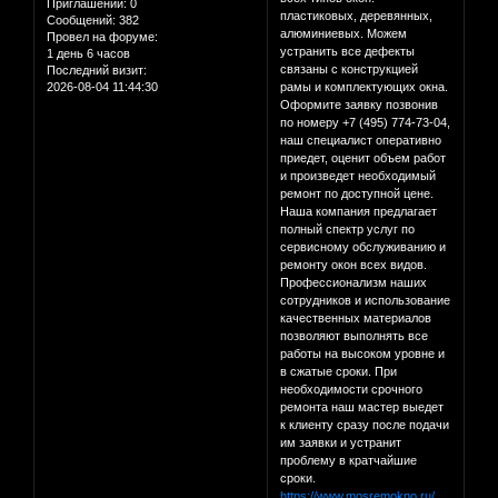
Приглашений:
0
пластиковых, деревянных,
Сообщений:
382
алюминиевых. Можем
Провел на форуме:
устранить все дефекты
1 день 6 часов
связаны с конструкцией
Последний визит:
2026-08-04 11:44:30
рамы и комплектующих окна.
Оформите заявку позвонив
по номеру +7 (495) 774-73-04,
наш специалист оперативно
приедет, оценит объем работ
и произведет необходимый
ремонт по доступной цене.
Наша компания предлагает
полный спектр услуг по
сервисному обслуживанию и
ремонту окон всех видов.
Профессионализм наших
сотрудников и использование
качественных материалов
позволяют выполнять все
работы на высоком уровне и
в сжатые сроки. При
необходимости срочного
ремонта наш мастер выедет
к клиенту сразу после подачи
им заявки и устранит
проблему в кратчайшие
сроки.
https://www.mosremokno.ru/