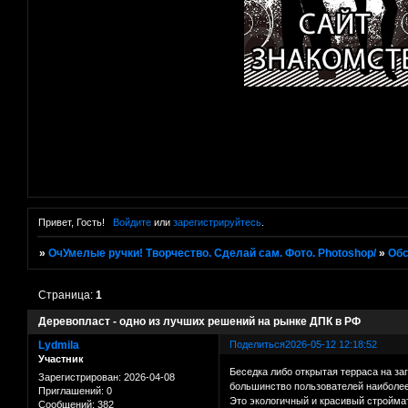
Привет, Гость!
Войдите
или
зарегистрируйтесь
.
»
ОчУмелые ручки! Творчество. Сделай сам. Фото. Photoshop/
»
Об
Страница:
1
Деревопласт - одно из лучших решений на рынке ДПК в РФ
Lydmila
Поделиться
2026-05-12 12:18:52
Участник
Беседка либо открытая терраса на з
Зарегистрирован
: 2026-04-08
большинство пользователей наиболее
Приглашений:
0
Это экологичный и красивый стройма
Сообщений:
382