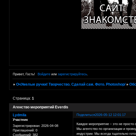
Привет, Гость!
Войдите
или
зарегистрируйтесь
.
»
ОчУмелые ручки! Творчество. Сделай сам. Фото. Photoshop/
»
Об
Страница:
1
Агенство мероприятий Everdis
Lydmila
Поделиться
2026-05-12 12:01:17
Участник
Каждое мероприятие – это не просто 
Зарегистрирован
: 2026-04-08
Мы агентство по организации и прове
Приглашений:
0
индустрии. Мы всегда тщательно гот
Сообщений:
382