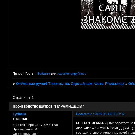
Привет, Гость!
Войдите
или
зарегистрируйтесь
.
»
ОчУмелые ручки! Творчество. Сделай сам. Фото. Photoshop/
»
Об
Страница:
1
Производство шатров "ПИРАМИДДОМ"
Lydmila
Поделиться
2026-05-12 11:23:32
Участник
БРЭНД "ПИРАМИДДОМ" работает на Ро
Зарегистрирован
: 2026-04-08
ДИЗАЙН СИСТЕМ ПИРАМИДДОМ - универ
Приглашений:
0
составить многочисленные комбинац
Сообщений:
382