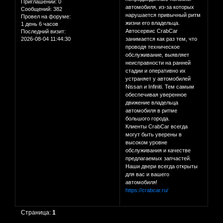
Приглашений:
0
автомобиля, из-за которых
Сообщений:
382
нарушается привычный ритм
Провел на форуме:
жизни его владельца.
1 день 6 часов
Автосервис CrabСar
Последний визит:
2026-08-04 11:44:30
занимается как раз тем, что
проводя техническое
обслуживание, выявляет
неисправности на ранней
стадии и оперативно их
устраняет у автомобилей
Nissan и Infiniti. Тем самым
обеспечивая уверенное
движение владельца
автомобиля в ритме
большого города.
Клиенты CrabСar всегда
могут быть уверены в
высоком уровне
обслуживания и качестве
предлагаемых запчастей.
Наши двери всегда открыты
для вас и вашего
автомобиля!
https://crabcar.ru/
Страница:
1