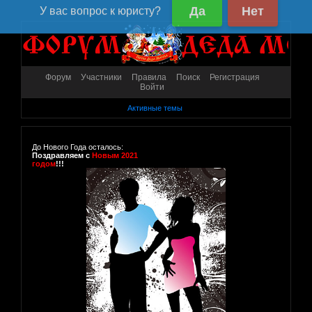
Форум
Участники
Правила
Поиск
Регистрация
Войти
Активные темы
До Нового Года осталось:
Поздравляем с
Новым 2021
годом
!!!