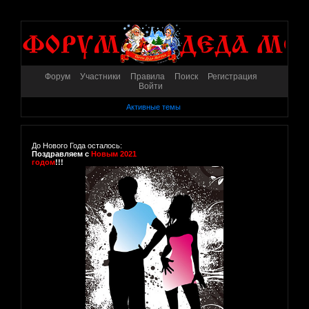
Форум
Участники
Правила
Поиск
Регистрация
Войти
Активные темы
До Нового Года осталось:
Поздравляем с
Новым 2021
годом
!!!