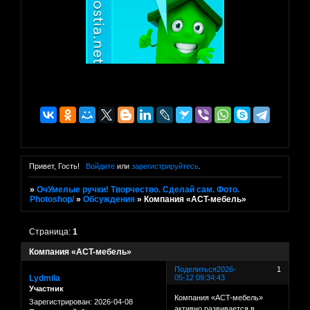
Привет, Гость!
Войдите
или
зарегистрируйтесь
.
»
ОчУмелые ручки! Творчество. Сделай сам. Фото.
Photoshop/
»
Обсуждения
»
Компaния «AСT-мeбeль»
Страница:
1
Компaния «AСT-мeбeль»
Поделиться
2026-
1
Lydmila
05-12 09:34:43
Участник
Компaния «AСT-мeбeль»
Зарегистрирован
: 2026-04-08
aктивно рaзвивaeтся в