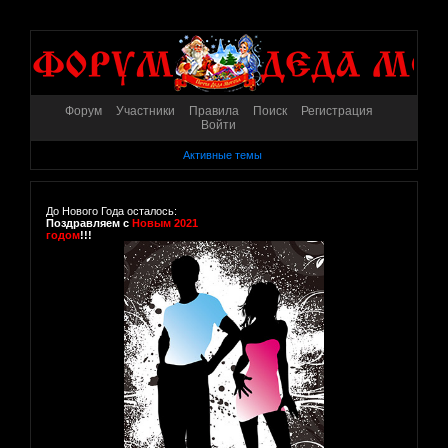
Форум
Участники
Правила
Поиск
Регистрация
Войти
Активные темы
До Нового Года осталось:
Поздравляем с
Новым 2021
годом
!!!