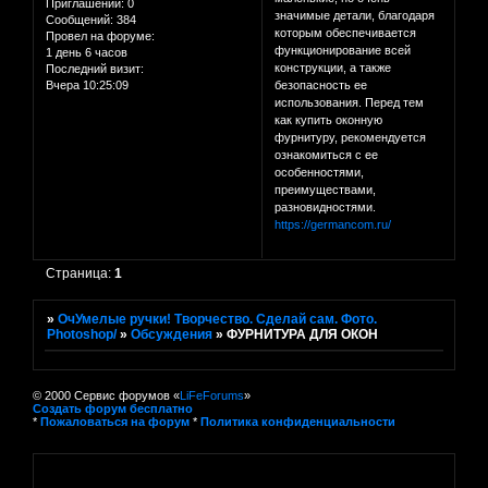
Приглашений:
0
значимые детали, благодаря
Сообщений:
384
которым обеспечивается
Провел на форуме:
функционирование всей
1 день 6 часов
конструкции, а также
Последний визит:
Вчера 10:25:09
безопасность ее
использования. Перед тем
как купить оконную
фурнитуру, рекомендуется
ознакомиться с ее
особенностями,
преимуществами,
разновидностями.
https://germancom.ru/
Страница:
1
»
ОчУмелые ручки! Творчество. Сделай сам. Фото.
Photoshop/
»
Обсуждения
»
ФУРНИТУРА ДЛЯ ОКОН
© 2000 Сервис форумов «
LiFeForums
»
Создать форум бесплатно
*
Пожаловаться на форум
*
Политика конфиденциальности