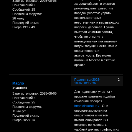
Зарегистрирован
: 2025-08-06
загородный дом, и риэлтор
Приглашений:
0
рекомендовал привести в
Сообщений:
25
порядок участок: убрать
Провел на форуме:
несколько старых,
26 минут
неэстетичных и вызывающих
Последний визит:
Вчера 19:17:49
вопросы деревьев. Нужна
быстрая и чистая работа,
чтобы не отпугнуть
потенциальных покупателей
видом запущенности. Важна
оперативность и
аккуратность. Кто может
помочь в Москве в сжатые
сроки?
Поделиться
2025-
2
Марло
10-07 18:12:36
Участник
Для подготовки участка к
Зарегистрирован
: 2025-08-06
продаже идеально подойдет
Приглашений:
0
компания Лесорез
Сообщений:
25
https://lesorez.ru/
. Они
Провел на форуме:
специализируются на
11 минут
оперативном и чистом
Последний визит:
Вчера 20:27:14
выполнении работ. Вы
сможете согласовать
удобный для вас график, и их