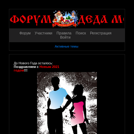
Форум
Участники
Правила
Поиск
Регистрация
Войти
Активные темы
До Нового Года осталось:
Поздравляем с
Новым 2021
годом
!!!