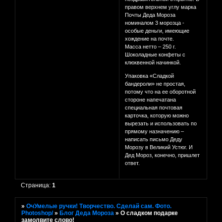
правом верхнем углу марка
Почты Деда Мороза
номиналом 3 морозца -
особые деньги, имеющие
хождение на почте.
Масса нетто – 250 г.
Шоколадные конфеты с
клюквенной начинкой.
Упаковка «Сладкой
бандероли» не простая,
потому что на ее оборотной
стороне напечатана
специальная почтовая
карточка, которую можно
вырезать и использовать по
прямому назначению –
написать письмо Деду
Морозу в Великий Устюг. И
Дед Мороз, конечно, пришлет
ответ.
Страница:
1
»
ОчУмелые ручки! Творчество. Сделай сам. Фото.
Photoshop/
»
Блог Деда Мороза
»
О сладком подарке
замолвите слово!