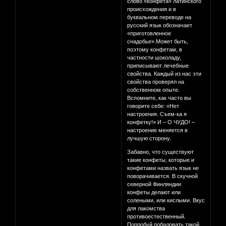
слово «конфета» латинского
происхождения и в
буквальном переводе на
русский язык обозначает
«приготовленное
снадобье».Может быть,
поэтому конфетам, в
частности шоколаду,
приписывают лечебные
свойства. Каждый из нас эти
свойства проверял на
собственном опыте.
Вспомните, как часто вы
говорите себе: «Нет
настроения. Съем-ка я
конфетку!» И – О ЧУДО! –
настроение меняется в
лучшую сторону.
Забавно, что существуют
такие конфеты, которые и
конфетами назвать язык не
поворачивается. В скучной
северной Финляндии
конфеты делают или
солеными, или кислыми. Вкус
для лакомства
противоестественный.
Попробуй побаловать такой