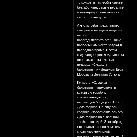
то конфеты так любят самые
беззаботные, самые веселые
и жизнерадостные люди на
свете – наши дети!
А что из себя представляют
сладкие новогодние подарки
на сайте
новогодняяпочта.рф? Такие
вопросы нам часто задают в
последнее время. В этом
году канцелярия Деда Мороза
предлагает два сладких
подарка: «Сладкую
бандероль» и «Леденцы Деда
Мороза из Великого Устюга».
Конфеты «Сладкая
бандероль» упакованы в
красивую коробку,
стилизованную под
настоящую бандероль Почты
Деда Мороза. На лицевой
стороне изображение самого
Деда Мороза на сказочной
тройке лошадей. Этот образ,
кто помнит, в прошлом году
стоял на сувенирной
поздравительной открытке. В