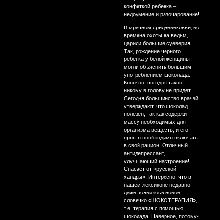
конфеткой ребенка –
недоумение и разочарование!
В мрачном средневековье, во
времена охоты на ведьм,
царили большие суеверия.
Так, рождение черного
ребенка у белой женщины
могли объяснить большим
употреблением шоколада.
Конечно, сегодня такое
никому в голову не придет.
Сегодня большинство врачей
утверждают, что шоколад
полезен, так как содержит
массу необходимых для
организма веществ, и его
просто необходимо включать
в свой рацион! Отличный
антидепрессант,
улучшающий настроение!
Спасает от «русской
хандры». Интересно, что в
нашем лексиконе недавно
даже появилось новое
словечко «ШОКОТЕРАПИЯ»,
т.е. терапия с помощью
шоколада. Наверное, потому-