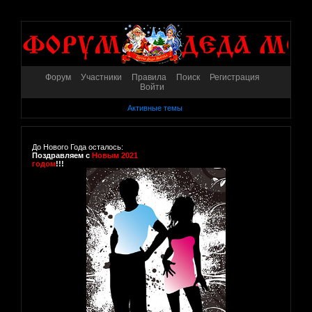
Форум
Участники
Правила
Поиск
Регистрация
Войти
Активные темы
До Нового Года осталось:
Поздравляем с
Новым 2021
годом
!!!