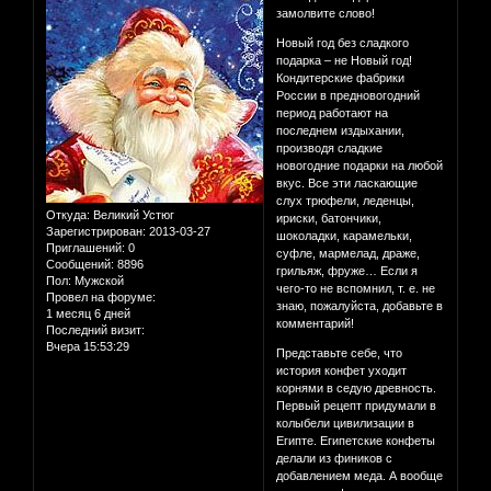
замолвите слово!
Новый год без сладкого
подарка – не Новый год!
Кондитерские фабрики
России в предновогодний
период работают на
последнем издыхании,
производя сладкие
новогодние подарки на любой
вкус. Все эти ласкающие
слух трюфели, леденцы,
Откуда:
Великий Устюг
ириски, батончики,
Зарегистрирован
: 2013-03-27
шоколадки, карамельки,
Приглашений:
0
суфле, мармелад, драже,
Сообщений:
8896
грильяж, фруже… Если я
Пол:
Мужской
чего-то не вспомнил, т. е. не
Провел на форуме:
знаю, пожалуйста, добавьте в
1 месяц 6 дней
комментарий!
Последний визит:
Вчера 15:53:29
Представьте себе, что
история конфет уходит
корнями в седую древность.
Первый рецепт придумали в
колыбели цивилизации в
Египте. Египетские конфеты
делали из фиников с
добавлением меда. А вообще