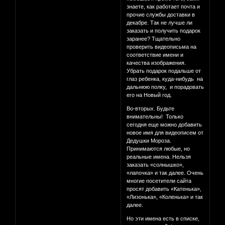
знаете, как работает почта и
прочие службы доставки в
декабре. Так не лучше ли
заказать и получить подарок
заранее? Тщательно
проверить видеописьма на
соответствие имени и
качества изображения.
Убрать подарок подальше от
глаз ребенка, куда-нибудь на
дальнюю полку, и порадовать
его на Новый год.
Во-вторых. Будьте
внимательны! Только
сегодня еще можно добавить
новое имя для видеописем от
Дедушки Мороза.
Принимаются любые, но
реальные имена. Нельзя
заказать «солнышко»,
«лапочка» и так далее. Очень
многие посетители сайта
просят добавить «Катенька»,
«Лизонька», «Коленька» и так
далее.
Но эти имена есть в списке,