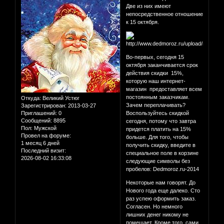
Две из них имеют
непосредственное отношение
к 15 октября.
Во-первых, сегодня 15
октября заканчивается срок
действия скидки 15%,
которую наш интернет-
магазин предоставляет всем
постоянным заказчикам.
Откуда:
Великий Устюг
Зачем переплачивать?
Зарегистрирован
: 2013-03-27
Приглашений:
0
Воспользуйтесь скидкой
Сообщений:
8895
сегодня, потому что завтра
Пол:
Мужской
придется платить на 15%
Провел на форуме:
больше. Для того, чтобы
1 месяц 6 дней
получить скидку, введите в
Последний визит:
специальное поле в корзине
2026-08-02 16:33:08
следующие символы без
пробелов: Dedmoroz.ru-2014
Некоторые нам говорят. До
Нового года еще далеко. Сто
раз успею оформить заказ.
Согласен. Но немного
лишних денег никому не
помешает. Кроме того, сами