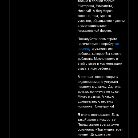
только в полной форме:
Екатерина, Елизавета,
Николай. А Дед Мороз,
конечно, там, где это
уместно, обращается к детям
в уменьшительно-
ласкательной форме.
Пожалуйста, посмотрите
наличие имен, перейдя
по
ссылке
, и укажите имя
ребенка, которое Вы хотите
добавить. Можно прямо в
этой статье в комментариях
указать имя ребенка.
В-третьих, новая «серия»
видеописьма не уступает
первому мультику. Да, она
другая, но ничуть не хуже.
Много музыки. А какую
удивительную песенку
исполняет Снегурочка!
Я очень волновался. Есть
такой закон в искусстве.
Продолжение всегда хуже
оригинала. «Три мушкетера»
лучше «Двадцать лет