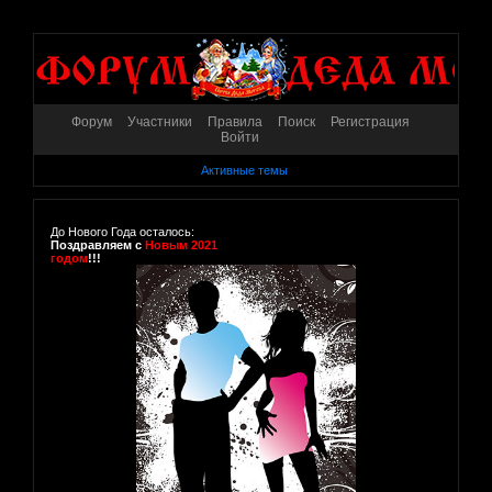
Форум
Участники
Правила
Поиск
Регистрация
Войти
Активные темы
До Нового Года осталось:
Поздравляем с
Новым 2021
годом
!!!