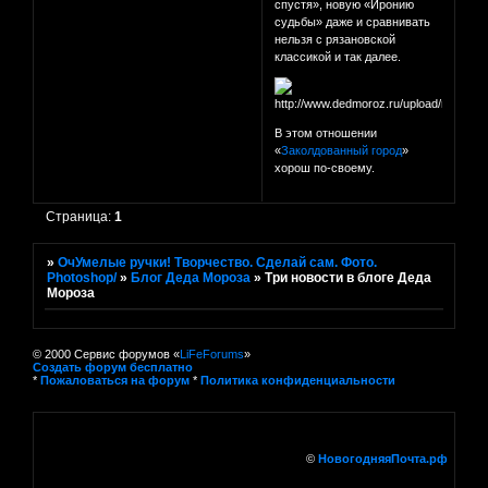
спустя», новую «Иронию
судьбы» даже и сравнивать
нельзя с рязановской
классикой и так далее.
В этом отношении
«
Заколдованный город
»
хорош по-своему.
Страница:
1
»
ОчУмелые ручки! Творчество. Сделай сам. Фото.
Photoshop/
»
Блог Деда Мороза
»
Три новости в блоге Деда
Мороза
© 2000 Сервис форумов «
LiFeForums
»
Создать форум бесплатно
*
Пожаловаться на форум
*
Политика конфиденциальности
©
НовогодняяПочта.рф