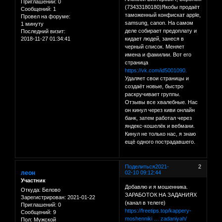
Приглашений:
0
(73433180180)Якобы продаёт
Сообщений:
1
таможенный конфискат apple,
Провел на форуме:
samsung, canon. На самом
1 минуту
деле собирает предоплату и
Последний визит:
2018-11-27 01:34:41
кидает людей, занеся в
черный список. Меняет
имена и фамилии. Вот его
страница
https://vk.com/id5001090.
Удаляет свои страницы и
создаёт новые, быстро
раскручивает группы.
Отзывы все хвалебные. Нас
он кинул через киви онлайн
банк, затем работал через
яндекс-кошелёк и вебмани.
Кинул не только нас, я знаю
ещё одного пострадавшего.
Поделиться
2021-
2
леон
02-10 09:12:44
Участник
Добавлю и я мошенника.
Откуда:
Белово
ЗАРАБОТОК НА ЗАДАНИЯХ
Зарегистрирован
: 2021-01-22
(канал в телеге)
Приглашений:
0
https://freetips.top/kappery-
Сообщений:
9
moshenniki … zadaniyah/
Пол:
Мужской