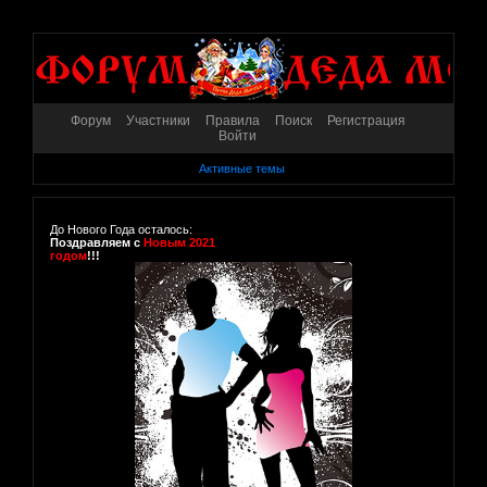
Форум
Участники
Правила
Поиск
Регистрация
Войти
Активные темы
До Нового Года осталось:
Поздравляем с
Новым 2021
годом
!!!