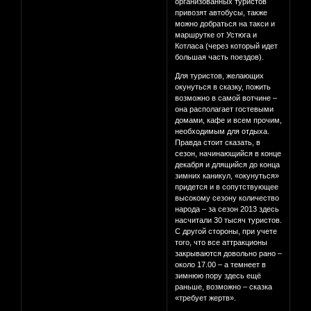
организованных туристов
привозят автобусы, также
можно добраться на такси и
маршрутке от Устюга и
Котласа (через который идет
большая часть поездов).
Для туристов, желающих
окунуться в сказку, пожить
возможно в самой вотчине –
она располагает гостевыми
домами, кафе и всем прочим,
необходимым для отдыха.
Правда стоит сказать, в
сезон, начинающийся в конце
декабря и длящийся до конца
зимних каникул, «окунуться»
придется и в сопутствующее
высокому сезону количество
народа – за сезон 2013 здесь
насчитали 30 тысяч туристов.
С другой стороны, при учете
того, что все аттракционы
закрываются довольно рано –
около 17.00 – а темнеет в
зимнюю пору здесь ещё
раньше, возможно – сказка
«требует жертв».