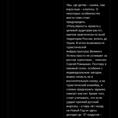
Увы, где детям – сказка, там
взрослым – хлопоты. О
некоторых особенностях
места тоже стоит
предупредить.
«Популярность проекта у
целевой аудитории растет,
причем практически по всей
территории России, вплоть до
Урала. В итоге возможности
туристической
инфраструктуры Великого
Устюга просто не успевают за
ростом турпотока», - пояснил
Сергей Ромашкин. Поэтому в
пиковый сезон, особенно с
индивидуальным заездом,
можно попасть не в
восхитительную сказку, а на
туристический конвейер, и
сложно предсказать заранее,
повезет или нет. Кроме того,
стоит учитывать, что если
ударит крепкий русский
морозец – а пару лет назад
на Новый Год он здесь
доходил до -37 градусов –