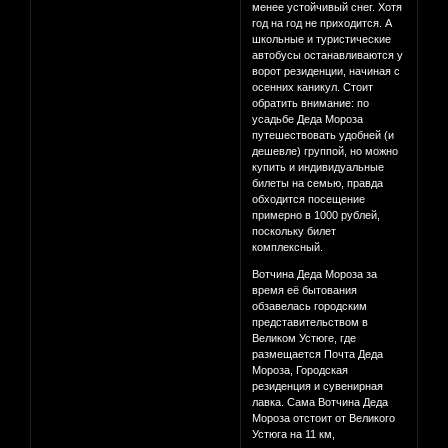
менее устойчивый снег. Хотя
год на год не приходится. А
школьные и туристические
автобусы останавливаются у
ворот резиденции, начиная с
осенних каникул. Стоит
обратить внимание: по
усадьбе Деда Мороза
путешествовать удобней (и
дешевле) группой, но можно
купить и индивидуальные
билеты на семью, правда
обходится посещение
примерно в 1000 рублей,
поскольку билет
комплексный.
Вотчина Деда Мороза за
время её бытования
обзавелась городским
представительством в
Великом Устюге, где
размещается Почта Деда
Мороза, Городская
резиденция и сувенирная
лавка. Сама Вотчина Деда
Мороза отстоит от Великого
Устюга на 11 км,