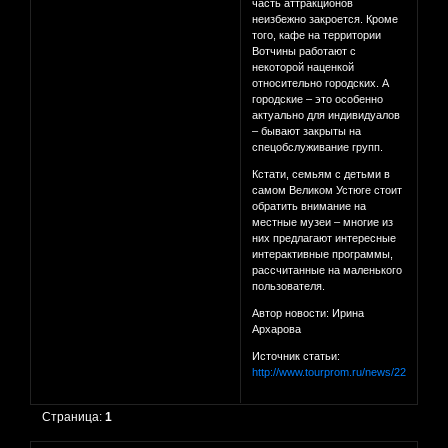
часть аттракционов
неизбежно закроется. Кроме
того, кафе на территории
Вотчины работают с
некоторой наценкой
относительно городских. А
городские – это особенно
актуально для индивидуалов
– бывают закрыты на
спецобслуживание групп.
Кстати, семьям с детьми в
самом Великом Устюге стоит
обратить внимание на
местные музеи – многие из
них предлагают интересные
интерактивные программы,
рассчитанные на маленького
пользователя.
Автор новости: Ирина
Архарова
Источник статьи:
http://www.tourprom.ru/news/22304/
Страница:
1