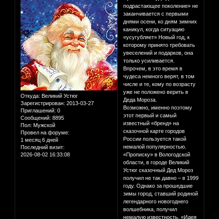
подрастающее поколение» не
заканчивается с первыми
днями осени, ко дням зимних
каникул, когда ситуацию
«усугубляет» Новый год, к
которому принято требовать
увеселений и подарков, она
только усиливается.
Впрочем, в это время в
чудеса немного верят, в том
числе и те, кому по возрасту
уже не положено верить в
Откуда:
Великий Устюг
Деда Мороза.
Зарегистрирован
: 2013-03-27
Возможно, именно поэтому
Приглашений:
0
этот первый и самый
Сообщений:
8895
известный «бренд» на
Пол:
Мужской
сказочной карте городов
Провел на форуме:
России пользуется такой
1 месяц 6 дней
немалой популярностью.
Последний визит:
2026-08-02 16:33:08
«Прописку» в Вологодской
области, в городе Великий
Устюг сказочный Дед Мороз
получил не так давно – в 1999
году. Однако за прошедшие
зимы город, ставший родиной
легендарного новогоднего
волшебника, получил
немалую известность. «Идея