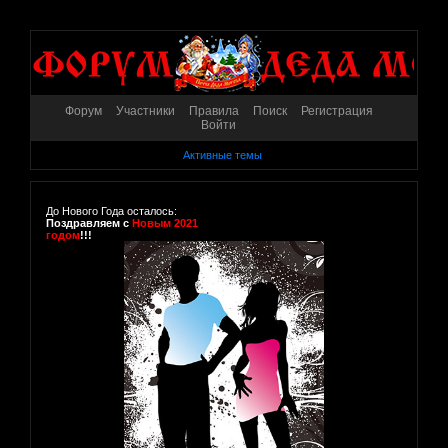
Форум
Участники
Правила
Поиск
Регистрация
Войти
Активные темы
До Нового Года осталось:
Поздравляем с
Новым 2021
годом
!!!