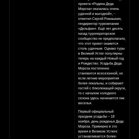
проекта «Родина Деда
Мороза» оказалась очень
удачной и выгодной», -
отметил Сергей Ромашкин,
гендиректор туркомпании
«Дельфин». Ещё лет десять
назад туроператорское
сообщество не предполагало,
что этот проект окажется
столь удачным. Однако туры
в Великий Устюг популярны
теперь на каждый Новый год
и Рождество. Усадьба Деда
Мороза постепенно
становится всесезонной, но
если летние мероприятия
более локальны, и собирают
гостей с близлежащей округи,
то с началом холодного
сезона здесь начинается пик
веселья.
Первый официальный
праздник усадьбы – 18
ноября, день рожденья Деда
Мороза. Примерно в это
время в Великом Устюге
устанавливается более-