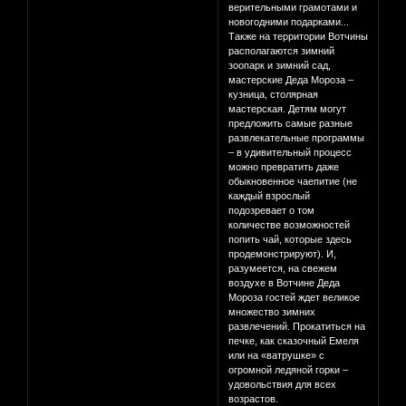
верительными грамотами и
новогодними подарками...
Также на территории Вотчины
располагаются зимний
зоопарк и зимний сад,
мастерские Деда Мороза –
кузница, столярная
мастерская. Детям могут
предложить самые разные
развлекательные программы
– в удивительный процесс
можно превратить даже
обыкновенное чаепитие (не
каждый взрослый
подозревает о том
количестве возможностей
попить чай, которые здесь
продемонстрируют). И,
разумеется, на свежем
воздухе в Вотчине Деда
Мороза гостей ждет великое
множество зимних
развлечений. Прокатиться на
печке, как сказочный Емеля
или на «ватрушке» с
огромной ледяной горки –
удовольствия для всех
возрастов.