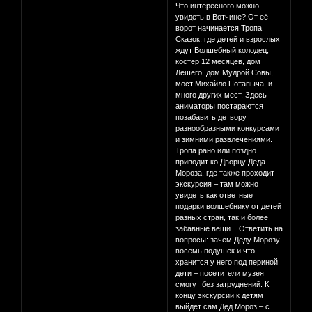
Что интересного можно
увидеть в Вотчине? От её
ворот начинается Тропа
Сказок, где детей и взрослых
ждут Волшебный колодец,
костер 12 месяцев, дом
Лешего, дом Мудрой Совы,
мост Михайло Потапыча, и
много других мест. Здесь
аниматоры постараются
позабавить детвору
разнообразными конкурсами
и зимними развлечениями.
Тропа рано или поздно
приводит ко Дворцу Деда
Мороза, где также проходит
экскурсия – там можно
увидеть как ответные
подарки волшебнику от детей
разных стран, так и более
забавные вещи... Ответить на
вопросы: зачем Деду Морозу
восемь подушек и что
хранится у него под периной
дети – посетители музея
смогут без затруднений. К
концу экскурсии к детям
выйдет сам Дед Мороз – с