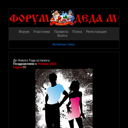
Форум
Участники
Правила
Поиск
Регистрация
Войти
Активные темы
До Нового Года осталось:
Поздравляем с
Новым 2021
годом
!!!