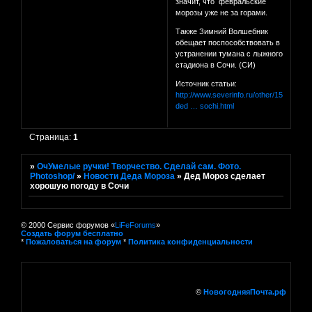
значит, что февральские
морозы уже не за горами.
Также Зимний Волшебник
обещает поспособствовать в
устранении тумана с лыжного
стадиона в Сочи. (СИ)
Источник статьи:
http://www.severinfo.ru/other/15183-
ded … sochi.html
Страница:
1
»
ОчУмелые ручки! Творчество. Сделай сам. Фото.
Photoshop/
»
Новости Деда Мороза
»
Дед Мороз сделает
хорошую погоду в Сочи
© 2000 Сервис форумов «
LiFeForums
»
Создать форум бесплатно
*
Пожаловаться на форум
*
Политика конфиденциальности
©
НовогодняяПочта.рф