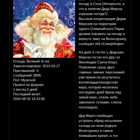
погоду в Сочи (Интересно, а
что в понятии Деда Мороза
хорошая погода?)
Высокая концентрация Дедов
Морозов на территории
одного Олимпийского Парка
должна повлиять на погоду и
вернуть зиму на Вологодчину,
сообщает ИА «СеверИнфо».
На днях в гостях у Дедушки
Мороза гостил его друг из
Откуда:
Великий Устюг
Финляндии Санта-Клаус.
Зарегистрирован
: 2013-03-27
Появление сразу двух
Приглашений:
0
главных зимних персонажей
Сообщений:
8895
уже принесло результаты:
Пол:
Мужской
восемнадцатиградусная
Провел на форуме:
жара, которая несколько
1 месяц 6 дней
последних дней брала над
Последний визит:
зимой верх, спала, небо
2026-08-02 16:33:08
заволокло тучками, слегка
похолодало.
Дед Мороз пообещал
устроить обряд посылания
холода на свою родную
Вологодчину в самое
ближайшее время, а это