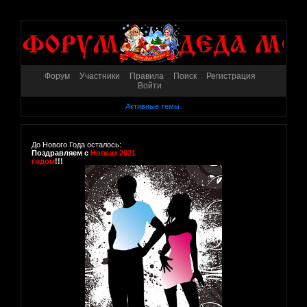
Форум
Участники
Правила
Поиск
Регистрация
Войти
Активные темы
До Нового Года осталось:
Поздравляем с
Новым 2021
годом
!!!