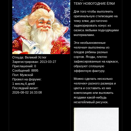
ТЕМУ НОВОГОДНИЕ ЁЛКИ
Для того чтобы выполнить
оригинальную стилизацию на
тему елки, достаточно
задекорировать конус из
оазиса любыми подходящими
материалами.
Эти необыкновенные
«елочки» выполнены из
плодов рябины разных
сортов. Ягоды, плотно
Откуда:
Великий Устюг
зафиксированные на каркасе,
Зарегистрирован
: 2013-03-27
Приглашений:
0
образуют сплошную
Сообщений:
8895
эффектную фактуру.
Пол:
Мужской
Можно сделать несколько
Провел на форуме:
«елочек» разного размера и
1 месяц 6 дней
Последний визит:
цвета и составить из них
2026-08-02 16:33:08
композицию или выложить
ягодами какой-нибудь
незатейливый рисунок.