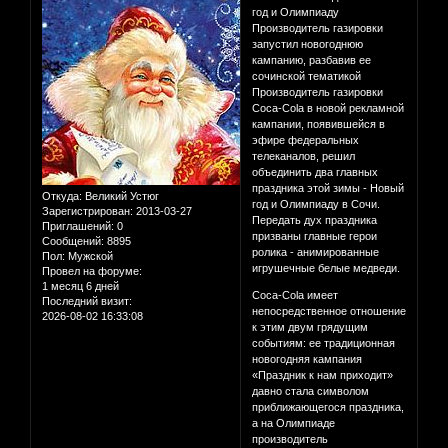
год и Олимпиаду
Производитель газировки
запустил новогоднюю
кампанию, разбавив ее
сочинской тематикой
Производитель газировки
Coca-Сola в новой рекламной
кампании, появившейся в
эфире федеральных
телеканалов, решил
объединить два главных
праздника этой зимы - Новый
Откуда:
Великий Устюг
год и Олимпиаду в Сочи.
Зарегистрирован
: 2013-03-27
Передать дух праздника
Приглашений:
0
призваны главные герои
Сообщений:
8895
ролика - анимированные
Пол:
Мужской
игрушечные белые медведи.
Провел на форуме:
1 месяц 6 дней
Coca-Cola имеет
Последний визит:
непосредственное отношение
2026-08-02 16:33:08
к этим двум грядущим
событиям: ее традиционная
новогодняя кампания
«Праздник к нам приходит»
давно стала символом
приближающегося праздника,
а на Олимпиаде
производитель