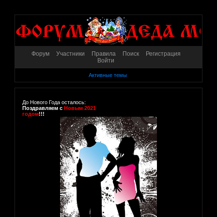
Форум
Участники
Правила
Поиск
Регистрация
Войти
Активные темы
До Нового Года осталось:
Поздравляем с
Новым 2021
годом
!!!