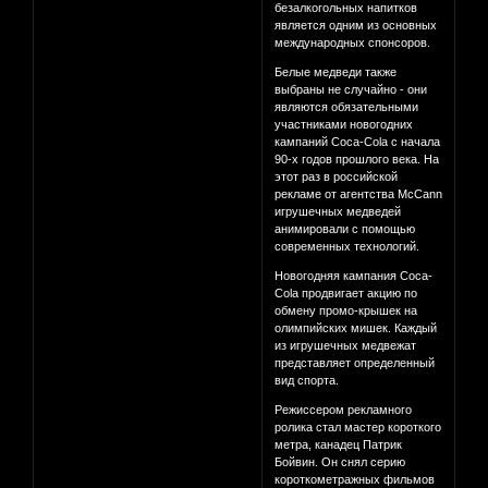
безалкогольных напитков
является одним из основных
международных спонсоров.
Белые медведи также
выбраны не случайно - они
являются обязательными
участниками новогодних
кампаний Coca-Cola с начала
90-х годов прошлого века. На
этот раз в российской
рекламе от агентства McCann
игрушечных медведей
анимировали с помощью
современных технологий.
Новогодняя кампания Coca-
Cola продвигает акцию по
обмену промо-крышек на
олимпийских мишек. Каждый
из игрушечных медвежат
представляет определенный
вид спорта.
Режиссером рекламного
ролика стал мастер короткого
метра, канадец Патрик
Бойвин. Он снял серию
короткометражных фильмов