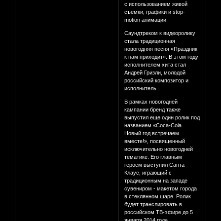
с использованием живой
съемки, графики и stop-
motion анимации.
Саундтреком к видеоролику
стала традиционная
новогодняя песня «Праздник
к нам приходит». В этом году
исполнителем хита стал
Андрей Гризли, молодой
российский композитор и
исполнитель.
В рамках новогодней
кампании бренд также
выпустил еще один ролик под
названием «Coca-Cola.
Новый год встречаем
вместе!», посвященный
исключительно новогодней
тематике. Его главным
героем выступил Санта-
Клаус, играющий с
традиционным на западе
сувениром - макетом города
в стеклянном шаре. Ролик
будет транслировать в
российском ТВ-эфире до 5
января 2014 года.