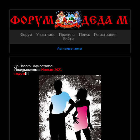
Форум
Участники
Правила
Поиск
Регистрация
Войти
Активные темы
До Нового Года осталось:
Поздравляем с
Новым 2021
годом
!!!