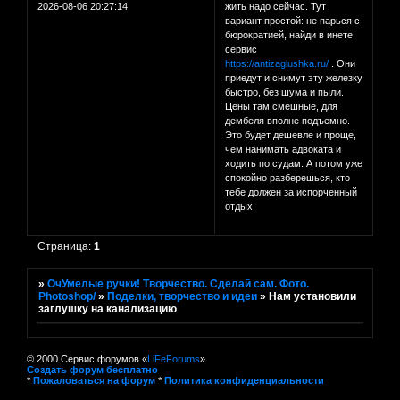
2026-08-06 20:27:14
жить надо сейчас. Тут
вариант простой: не парься с
бюрократией, найди в инете
сервис
https://antizaglushka.ru/
. Они
приедут и снимут эту железку
быстро, без шума и пыли.
Цены там смешные, для
дембеля вполне подъемно.
Это будет дешевле и проще,
чем нанимать адвоката и
ходить по судам. А потом уже
спокойно разберешься, кто
тебе должен за испорченный
отдых.
Страница:
1
»
ОчУмелые ручки! Творчество. Сделай сам. Фото.
Photoshop/
»
Поделки, творчество и идеи
»
Нам установили
заглушку на канализацию
© 2000 Сервис форумов «
LiFeForums
»
Создать форум бесплатно
*
Пожаловаться на форум
*
Политика конфиденциальности