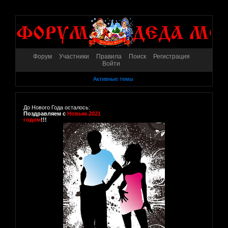
Форум
Участники
Правила
Поиск
Регистрация
Войти
Активные темы
До Нового Года осталось:
Поздравляем с
Новым 2021
годом
!!!