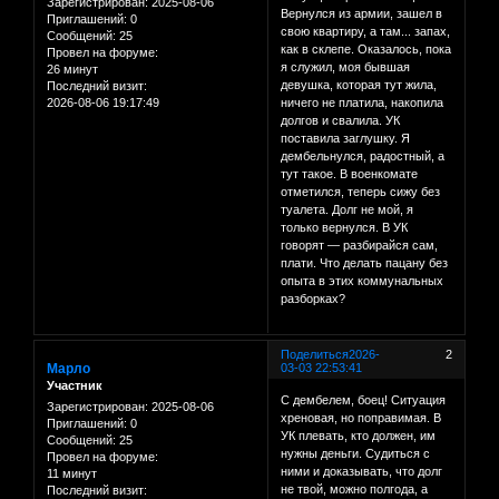
Зарегистрирован
: 2025-08-06
Вернулся из армии, зашел в
Приглашений:
0
свою квартиру, а там... запах,
Сообщений:
25
как в склепе. Оказалось, пока
Провел на форуме:
я служил, моя бывшая
26 минут
девушка, которая тут жила,
Последний визит:
2026-08-06 19:17:49
ничего не платила, накопила
долгов и свалила. УК
поставила заглушку. Я
дембельнулся, радостный, а
тут такое. В военкомате
отметился, теперь сижу без
туалета. Долг не мой, я
только вернулся. В УК
говорят — разбирайся сам,
плати. Что делать пацану без
опыта в этих коммунальных
разборках?
Поделиться
2026-
2
Марло
03-03 22:53:41
Участник
С дембелем, боец! Ситуация
Зарегистрирован
: 2025-08-06
хреновая, но поправимая. В
Приглашений:
0
УК плевать, кто должен, им
Сообщений:
25
нужны деньги. Судиться с
Провел на форуме:
ними и доказывать, что долг
11 минут
не твой, можно полгода, а
Последний визит: