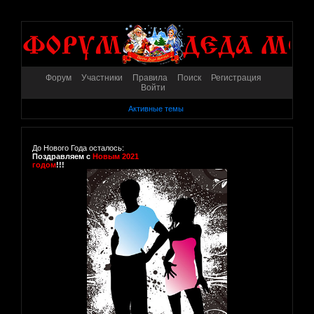
Форум
Участники
Правила
Поиск
Регистрация
Войти
Активные темы
До Нового Года осталось:
Поздравляем с
Новым 2021
годом
!!!