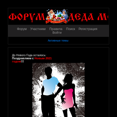
Форум
Участники
Правила
Поиск
Регистрация
Войти
Активные темы
До Нового Года осталось:
Поздравляем с
Новым 2021
годом
!!!