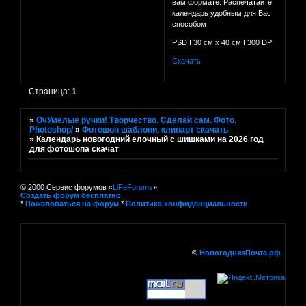
вам формате. Распечатайте
календарь удобным для Вас
способом
PSD I 30 см х 40 см I 300 DPI
Скачать
Страница:
1
»
ОчУмелые ручки! Творчество. Сделай сам. Фото.
Photoshop/
»
Фотошоп шаблони, клипарт скачать
»
Календарь новогодний елочный с шишками на 2026 год
для фотошопа скачат
© 2000 Сервис форумов «
LiFeForums
»
Создать форум бесплатно
*
Пожаловаться на форум
*
Политика конфиденциальности
©
НовогодняяПочта.рф