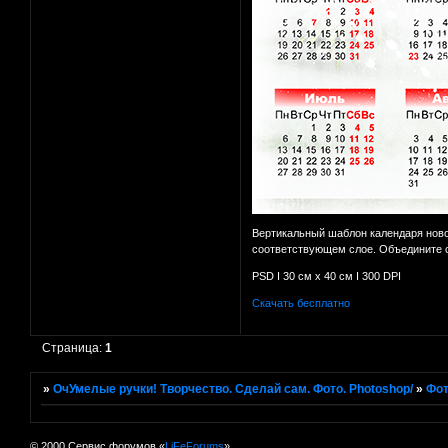
Вертикальный шаблон календаря ново
соответствующем слое. Объедините с
PSD I 30 см х 40 см I 300 DPI
Скачать бесплатно
Страница:
1
»
ОчУмелые ручки! Творчество. Сделай сам. Фото. Photoshop/
»
Фот
© 2000 Сервис форумов «
LiFeForums
»