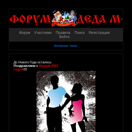
Форум
Участники
Правила
Поиск
Регистрация
Войти
Активные темы
До Нового Года осталось:
Поздравляем с
Новым 2021
годом
!!!