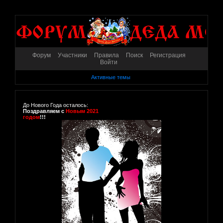
Форум
Участники
Правила
Поиск
Регистрация
Войти
Активные темы
До Нового Года осталось:
Поздравляем с
Новым 2021
годом
!!!