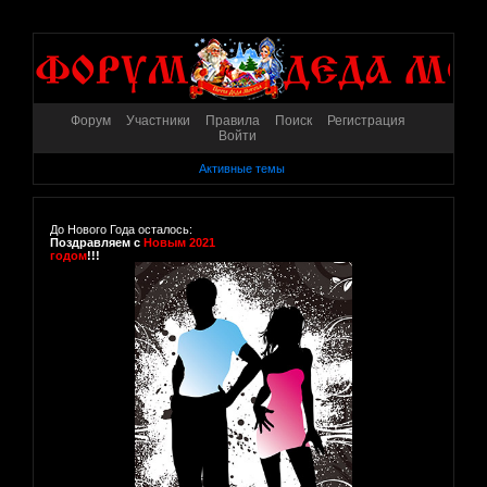
Форум
Участники
Правила
Поиск
Регистрация
Войти
Активные темы
До Нового Года осталось:
Поздравляем с
Новым 2021
годом
!!!