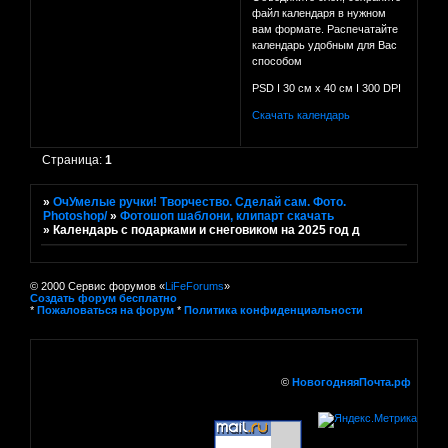
файл календаря в нужном
вам формате. Распечатайте
календарь удобным для Вас
способом
PSD I 30 см х 40 см I 300 DPI
Скачать календарь
Страница:
1
»
ОчУмелые ручки! Творчество. Сделай сам. Фото.
Photoshop/
»
Фотошоп шаблони, клипарт скачать
»
Календарь с подарками и снеговиком на 2025 год д
© 2000 Сервис форумов «
LiFeForums
»
Создать форум бесплатно
*
Пожаловаться на форум
*
Политика конфиденциальности
©
НовогодняяПочта.рф