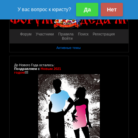
Форум
Участники
Правила
Поиск
Регистрация
Войти
Активные темы
До Нового Года осталось:
Поздравляем с
Новым 2021
годом
!!!