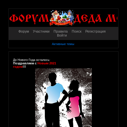
Форум
Участники
Правила
Поиск
Регистрация
Войти
Активные темы
До Нового Года осталось:
Поздравляем с
Новым 2021
годом
!!!