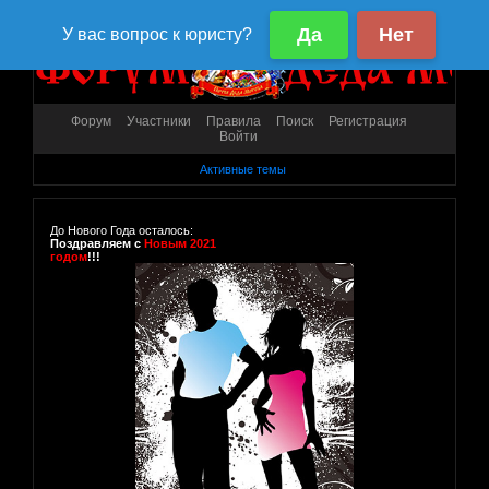
Форум
Участники
Правила
Поиск
Регистрация
Войти
Активные темы
До Нового Года осталось:
Поздравляем с
Новым 2021
годом
!!!