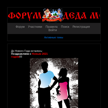
Форум
Участники
Правила
Поиск
Регистрация
Войти
Активные темы
До Нового Года осталось:
Поздравляем с
Новым 2021
годом
!!!