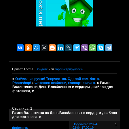
Привет, Гость!
Войдите
или
зарегистрируйтесь
.
»
ОчУмелые ручки! Творчество. Сделай сам. Фото.
Photoshop/
»
Фотошоп шаблони, клипарт скачать
»
Рамка
Валентинка на День Влюбленных с сердцем , шаблон для
фотошопа, с
Страница:
1
Рамка Валентинка на День Влюбленных с сердцем , шаблон
для фотошопа, с
Поделиться
2024-
1
dedmoroz
02-04 17:00:19