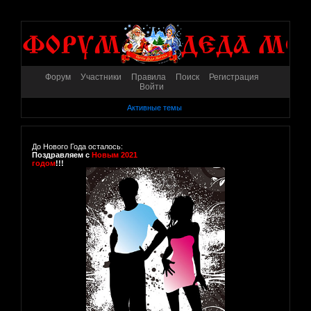
Форум
Участники
Правила
Поиск
Регистрация
Войти
Активные темы
До Нового Года осталось:
Поздравляем с
Новым 2021
годом
!!!