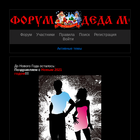
Форум
Участники
Правила
Поиск
Регистрация
Войти
Активные темы
До Нового Года осталось:
Поздравляем с
Новым 2021
годом
!!!